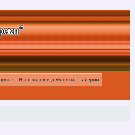
асове
Извънкласни дейности
Галерии