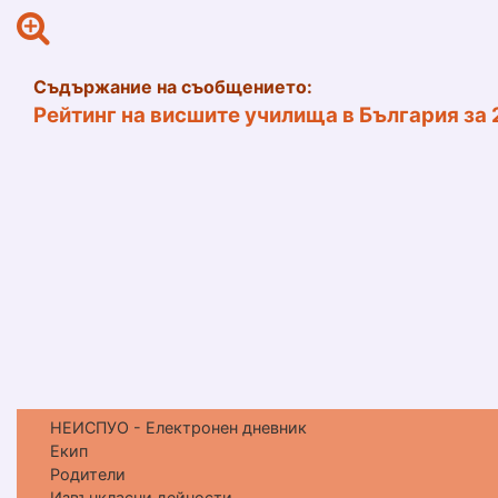
Съдържание на съобщението:
Рейтинг на висшите училища в България за
НЕИСПУО - Електронен дневник
Екип
Родители
Извънкласни дейности