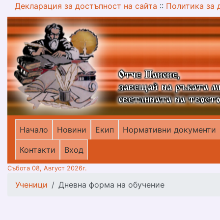
Декларация за достъпност на сайта
::
Политика за 
Начало
Новини
Екип
Нормативни документи
меню горно
Контакти
Вход
Събота 08, Август 2026г.
Ученици
Дневна форма на обучение