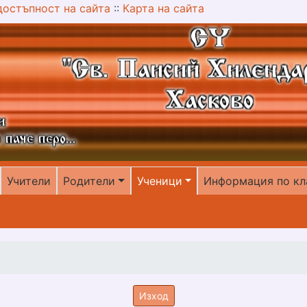
достъпност на сайта
::
Карта на сайта
Учители
Родители
Ученици
Информация по кл
Изход