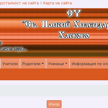
достъпност на сайта
::
Карта на сайта
Учители
Родители
Ученици
Информация по кл
Изход