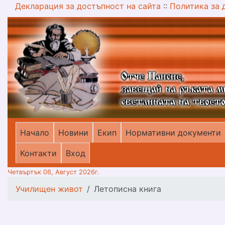
Декларация за достъпност на сайта
::
Политика за 
Начало
Новини
Екип
Нормативни документи
меню горно
Контакти
Вход
Четвъртък 06, Август 2026г.
Училищен живот
Летописна книга