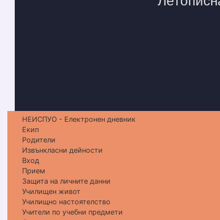
НЕИСПУО - Електронен дневник
Екип
Родители
Извънкласни дейности
Вход
Прием
Защита на личните данни
Училищен живот
Училищно настоятелство
Учители по учебни предмети