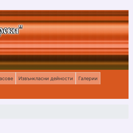
асове
Извънкласни дейности
Галерии