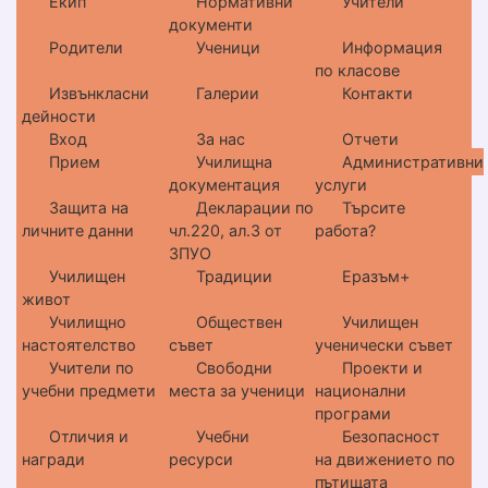
Екип
Нормативни
Учители
документи
Родители
Ученици
Информация
по класове
Извънкласни
Галерии
Контакти
дейности
Вход
За нас
Отчети
Прием
Училищна
Административни
документация
услуги
Защита на
Декларации по
Търсите
личните данни
чл.220, ал.3 от
работа?
ЗПУО
Училищен
Традиции
Еразъм+
живот
Училищно
Обществен
Училищен
настоятелство
съвет
ученически съвет
Учители по
Свободни
Проекти и
учебни предмети
места за ученици
национални
програми
Отличия и
Учебни
Безопасност
награди
ресурси
на движението по
пътищата