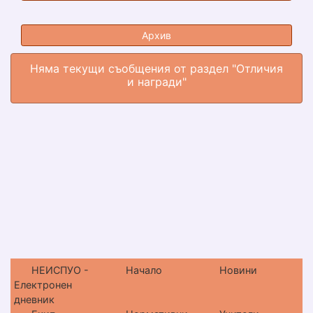
Архив
Няма текущи съобщения от раздел "Отличия
и награди"
НЕИСПУО -
Начало
Новини
Електронен
дневник