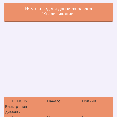
Няма въведени данни за раздел
"Квалификации"
НЕИСПУО -
Начало
Новини
Електронен
дневник