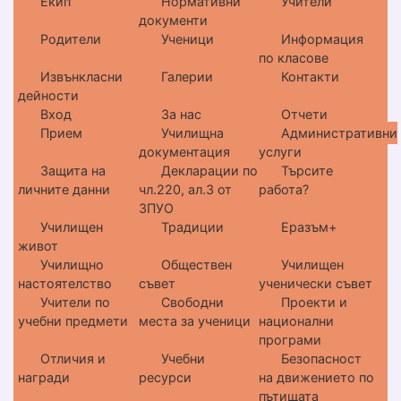
Екип
Нормативни
Учители
документи
Родители
Ученици
Информация
по класове
Извънкласни
Галерии
Контакти
дейности
Вход
За нас
Отчети
Прием
Училищна
Административни
документация
услуги
Защита на
Декларации по
Търсите
личните данни
чл.220, ал.3 от
работа?
ЗПУО
Училищен
Традиции
Еразъм+
живот
Училищно
Обществен
Училищен
настоятелство
съвет
ученически съвет
Учители по
Свободни
Проекти и
учебни предмети
места за ученици
национални
програми
Отличия и
Учебни
Безопасност
награди
ресурси
на движението по
пътищата